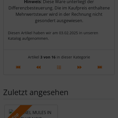
Hinweis
: Diese Ware unterliegt der
Differenzbesteuerung. Die im Kaufpreis enthaltene
Mehrwertsteuer wird in der Rechnung nicht
gesondert ausgewiesen.
Diesen Artikel haben wir am 03.02.2025 in unseren
Katalog aufgenommen.
Artikelnavigation innerhalb d
Artikel
3 von 16
in dieser Kategorie
Zuletzt angesehen
Es folgt ein Produktslider - navigieren Sie mit der Tab-Tas
Top