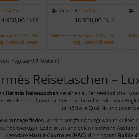
it:
3-4 Tage
Lieferzeit:
3-4 Tage
L
4.900,00 EUR
16.900,00 EUR
euert gem. § 25a UStG
Differenzbesteuert gem. § 25a UStG
Diffe
zgl.
Versandkosten
zzgl.
Versandkosten
(von insgesamt
7
Artikeln)
rmès Reisetaschen – Luxu
ven
Hermès Reisetaschen
vereinen außergewöhnliche Handw
oller Weekender, luxuriöse Reisetasche oder exklusiver Begl
für höchste Qualität und unverwe
e & Vintage
finden Sie eine sorgfältig ausgewählte Kollekt
n, hochwertigen Lederarten und edlen Hardware-Ausführu
legendäre
Haut à Courroies (HAC)
, die elegante
Bolide 4