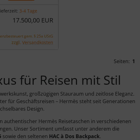
ieferzeit:
3-4 Tage
17.500,00 EUR
renzbesteuert gem. § 25a UStG
zzgl.
Versandkosten
Seiten:
1
s für Reisen mit Stil
erkskunst, großzügigen Stauraum und zeitlose Eleganz.
eiter für Geschäftsreisen – Hermès steht seit Generationen
chselbares Design.
ion authentischer Hermès Reisetaschen in verschiedenen
ngen. Unser Sortiment umfasst unter anderem die
5
sowie den seltenen
HAC à Dos Backpack
.