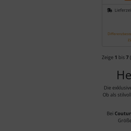
Lieferze
Differenzbest
z
Zeige
1
bis
7
He
Die exklusi
Ob als stilv
Bei
Coutur
Größe