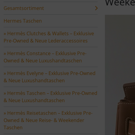
Weeke
Luxushandtaschen
Hermès Schuhe & Sandalen – Exklusive Pre-Owned &
Gesamtsortiment
Neue Designer-Schuhe
Hermès Kelly Bag 40 – Exklusive Pre-Owned & Neue
Hermes Taschen
Luxushandtaschen
» Hermès Clutches & Wallets – Exklusive
Pre-Owned & Neue Lederaccessoires
» Hermès Constance – Exklusive Pre-
Owned & Neue Luxushandtaschen
» Hermès Evelyne – Exklusive Pre-Owned
& Neue Luxushandtaschen
» Hermès Taschen – Exklusive Pre-Owned
& Neue Luxushandtaschen
» Hermès Reisetaschen – Exklusive Pre-
Owned & Neue Reise- & Weekender
Taschen