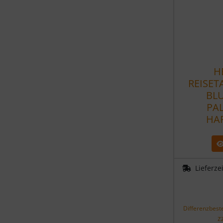
H
REISET
BLU
PA
HA
Lieferze
Differenzbest
z