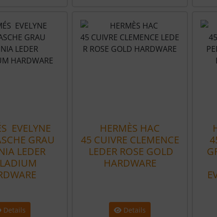
S EVELYNE
HERMÈS HAC
ASCHE GRAU
45 CUIVRE CLEMENCE
4
NIA LEDER
LEDER ROSE GOLD
G
LLADIUM
HARDWARE
RDWARE
E
Details
Details