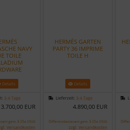
ERMÈS
HERMÈS GARTEN
HE
ASCHE NAVY
PARTY 36 IMPRIME
E TOILE
TOILE H
LLADIUM
RDWARE
Details
Details
it:
3-4 Tage
Lieferzeit:
3-4 Tage
L
3.700,00 EUR
4.890,00 EUR
euert gem. § 25a UStG
Differenzbesteuert gem. § 25a UStG
Diffe
zgl.
Versandkosten
zzgl.
Versandkosten