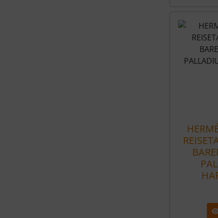
HERMÉ
REISET
BARE
PA
HA