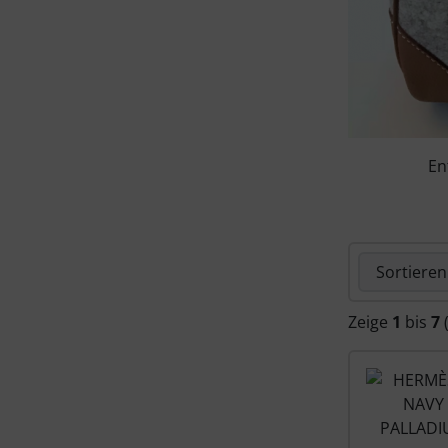
En
Hier können 
Zeige
1
bis
7