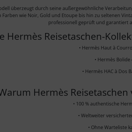
dell überzeugt durch seine außergewöhnliche Verarbeitung,
n Farben wie Noir, Gold und Etoupe bis hin zu seltenen Vint
professionell geprüft und garantiert
e Hermès Reisetaschen-Kollek
• Hermès Haut à Courro
• Hermès Bolide 
• Hermès HAC à Dos B
Warum Hermès Reisetaschen v
• 100 % authentische Her
• Weltweiter versichert
• Ohne Warteliste k