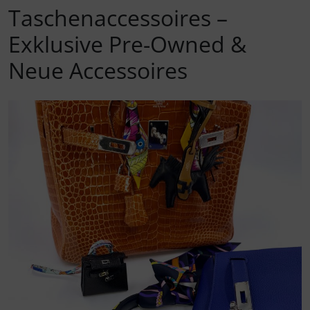
Luxushandtaschen
Reise- & Weekender Taschen
Taschenaccessoires –
Exklusive Pre-Owned &
Hermès Kelly Bag 40 – Exklusive Pre-Owned & Neue
Luxushandtaschen
Neue Accessoires