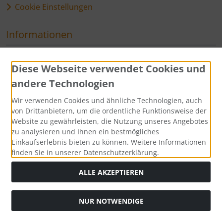
Cookie Einstellungen
Informationen
Sitemap
Diese Webseite verwendet Cookies und
andere Technologien
Zahlungsmethoden
Wir verwenden Cookies und ähnliche Technologien, auch
von Drittanbietern, um die ordentliche Funktionsweise der
Website zu gewährleisten, die Nutzung unseres Angebotes
zu analysieren und Ihnen ein bestmögliches
Social Media
Einkaufserlebnis bieten zu können. Weitere Informationen
finden Sie in unserer Datenschutzerklärung.
ALLE AKZEPTIEREN
Alle Preise sind diffenzbesteuert (ohne MwSt.) zzgl.
NUR NOTWENDIGE
Versandkosten
. Die durchgestrichenen Preise entsprechen
dem bisherigen Preis bei Couture & Vintage.