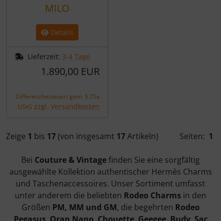
MILO
Details
Lieferzeit:
3-4 Tage
1.890,00 EUR
Differenzbesteuert gem. § 25a
zzgl.
Versandkosten
UStG
Zeige
1
bis
17
(von insgesamt
17
Artikeln)
Seiten:
1
Bei
Couture & Vintage
finden Sie eine sorgfältig
ausgewählte Kollektion authentischer Hermès Charms
und Taschenaccessoires. Unser Sortiment umfasst
unter anderem die beliebten
Rodeo Charms
in den
Größen
PM, MM und GM
, die begehrten
Rodeo
Pegasus
,
Oran Nano
,
Chouette
,
Geegee
,
Budy
,
Sac