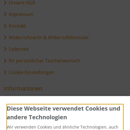
Unsere AGB
Impressum
Kontakt
Widerrufsrecht & Widerrufsformular
Lieferzeit
Ihr persönlicher Taschenwunsch
Cookie Einstellungen
Informationen
Sitemap
Diese Webseite verwendet Cookies und
andere Technologien
Zahlungsmethoden
Wir verwenden Cookies und ähnliche Technologien, auch