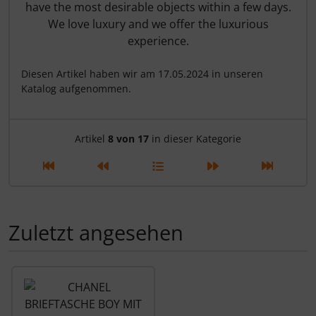
have the most desirable objects within a few days.
We love luxury and we offer the luxurious
experience.
Diesen Artikel haben wir am 17.05.2024 in unseren
Katalog aufgenommen.
Artikelnavigation innerhalb d
Artikel
8 von 17
in dieser Kategorie
Zuletzt angesehen
Es folgt ein Produktslider - navigieren Sie mit der Tab-Tas