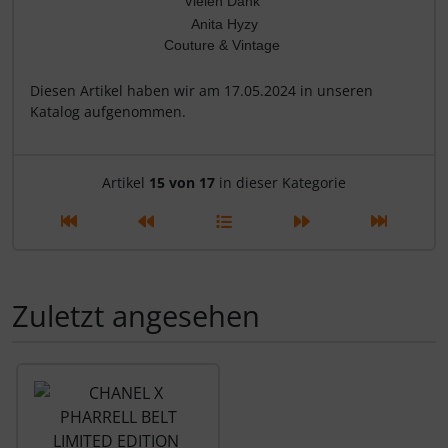
Vielen Dank
Anita Hyzy
Couture & Vintage
Diesen Artikel haben wir am 17.05.2024 in unseren
Katalog aufgenommen.
Artikelnavigation innerhalb d
Artikel
15 von 17
in dieser Kategorie
Zuletzt angesehen
Es folgt ein Produktslider - navigieren Sie mit der Tab-Tas