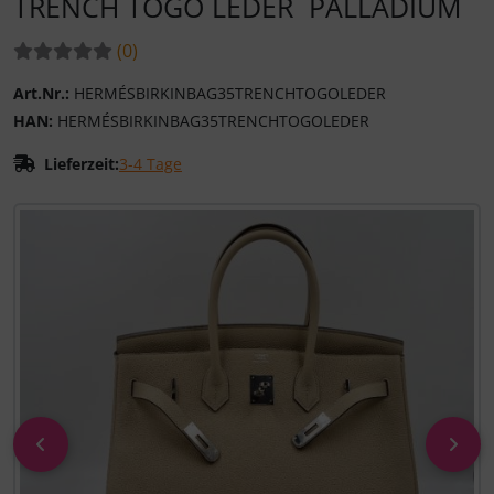
TRENCH TOGO LEDER PALLADIUM
Bewertungen:
Bewertungen
(0
)
Art.Nr.:
HERMÉSBIRKINBAG35TRENCHTOGOLEDER
HAN:
HERMÉSBIRKINBAG35TRENCHTOGOLEDER
Lieferzeit:
3-4 Tage
Wenn mehr als ein Produktbild existiert, können Sie die "
zurück
vor