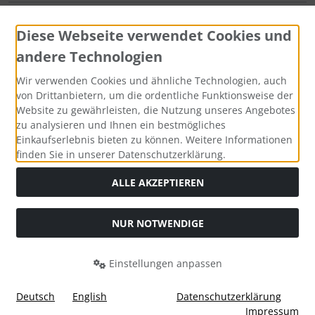
Sitemap
Diese Webseite verwendet Cookies und
andere Technologien
Zahlungsmethoden
Wir verwenden Cookies und ähnliche Technologien, auch
von Drittanbietern, um die ordentliche Funktionsweise der
Website zu gewährleisten, die Nutzung unseres Angebotes
zu analysieren und Ihnen ein bestmögliches
Social Media
Einkaufserlebnis bieten zu können. Weitere Informationen
finden Sie in unserer Datenschutzerklärung.
ALLE AKZEPTIEREN
Alle Preise sind diffenzbesteuert (ohne MwSt.) zzgl.
NUR NOTWENDIGE
Versandkosten
. Die durchgestrichenen Preise entsprechen
dem bisherigen Preis bei Couture & Vintage.
Einstellungen anpassen
Couture & Vintage © 2026 | Template © 2026 by Karl
mod
ified eCommerce Shopsoftware © 2009-2026
Deutsch
English
Datenschutzerklärung
Impressum