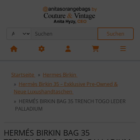
Sprungnavigation
Springe zum Inhalt
Springe zur Navigation
Springe zum Login-Button
Suchen
Springe zum Button für Einstellungen
Springe zu den allgemeinen Informationen
Startseite
Hermes Birkin
Hermès Birkin 35 – Exklusive Pre-Owned &
Neue Luxushandtaschen
HERMÉS BIRKIN BAG 35 TRENCH TOGO LEDER
PALLADIUM
HERMÉS BIRKIN BAG 35