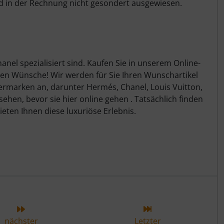
rd in der Rechnung nicht gesondert ausgewiesen.
el spezialisiert sind. Kaufen Sie in unserem Online-
ren Wünsche! Wir werden für Sie Ihren Wunschartikel
nermarken an, darunter Hermés, Chanel, Louis Vuitton,
ehen, bevor sie hier online gehen . Tatsächlich finden
eten Ihnen diese luxuriöse Erlebnis.
ieser Kategorie
nächster
Letzter