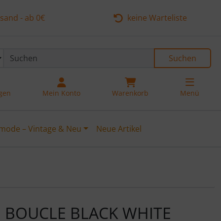
sand - ab 0€
keine Warteliste
Suchen
ngen
Mein Konto
Warenkorb
Menü
mode – Vintage & Neu
Neue Artikel
u navigieren. Zum Vergrößern klicken Sie auf das Bild.
E BOUCLE BLACK WHITE