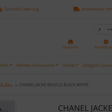
Schnelle Lieferung
Kostenloser Ver
Startseite
Einstellu
chen
Hermes Accessoires
Chanel
Designer Luxus
e & Neu
CHANEL JACKE BOUCLE BLACK WHITE
Zurück-" und "Vor-Button" nutzen, um zwischen den Bildern z
CHANEL JACK