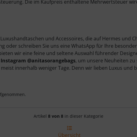
esteuerung. Die im Kaufpreis enthaltene Mehrwertsteuer wi
 Luxushandtaschen und Accessoires, die auf Hermes und Chan
ung oder schreiben Sie uns eine WhatsApp für Ihre besonde
 bieten wir eine feine und seltene Auswahl führender Desig
f
Instagram @anitasorangebags
, um unsere Neuheiten zu s
e meist innerhalb weniger Tage. Denn wir lieben Luxus und bi
aufgenommen.
Artikelnavigation innerhalb d
Artikel
8 von 8
in dieser Kategorie
Übersicht