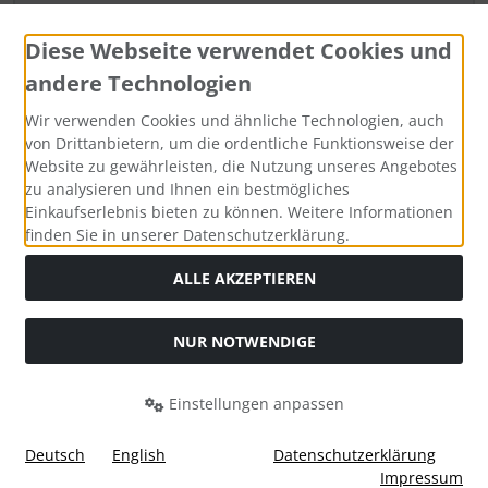
Diese Webseite verwendet Cookies und
andere Technologien
Sicherheitscode
Wir verwenden Cookies und ähnliche Technologien, auch
von Drittanbietern, um die ordentliche Funktionsweise der
Website zu gewährleisten, die Nutzung unseres Angebotes
zu analysieren und Ihnen ein bestmögliches
Sicherheitscode bitte hier eingeben:
Einkaufserlebnis bieten zu können. Weitere Informationen
finden Sie in unserer Datenschutzerklärung.
ALLE AKZEPTIEREN
Ich habe die Datenschutzrichtlinien zur Kenntnis
NUR NOTWENDIGE
genommen.
[Mehr]
Einstellungen anpassen
Absenden
Deutsch
English
Datenschutzerklärung
Impressum
* Pflichtangaben!